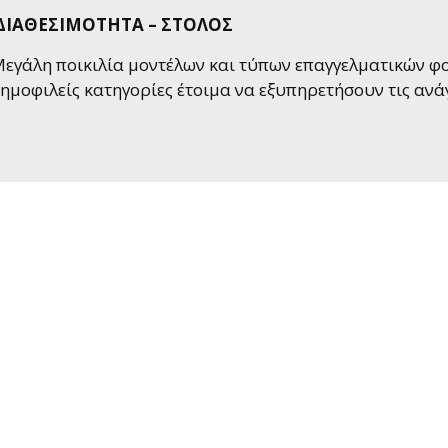
ΔΙΑΘΕΣΙΜΟΤΗΤΑ – ΣΤΟΛΟΣ
εγάλη ποικιλία μοντέλων και τύπων επαγγελματικών φορ
ημοφιλείς κατηγορίες έτοιμα να εξυπηρετήσουν τις ανάγ
Χρειάζεστε Ενοικίαση ή 
ακαλούμε μην διστάσετε να επικοινωνήσετε μαζί μας αν έ
τις υπηρεσίες μας