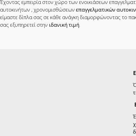
Έχοντας εμπειρία στον χώρο των ενοικιάσεων επαγγελμα
αυτοκινήτων , χρονομισθώσεων
επαγγελματικών αυτοκι
είμαστε δίπλα σας σε κάθε ανάγκη διαμορφώνοντας το πα
σας εξυπηρετεί στην
ιδανική τιμή
.
Ε
Ό
τ
Έ
χ
δ