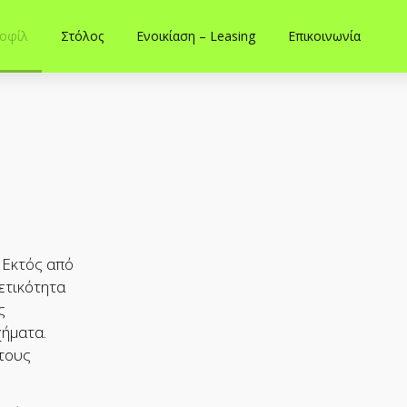
οφίλ
Στόλος
Ενοικίαση – Leasing
Επικοινωνία
 Εκτός από
ετικότητα
ς
χήματα.
 τους